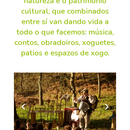
natureza e o patrimonio
cultural
, que combinados
entre sí van dando vida a
todo o que facemos:
música,
contos, obradoiros, xoguetes,
patios e espazos de xogo
.