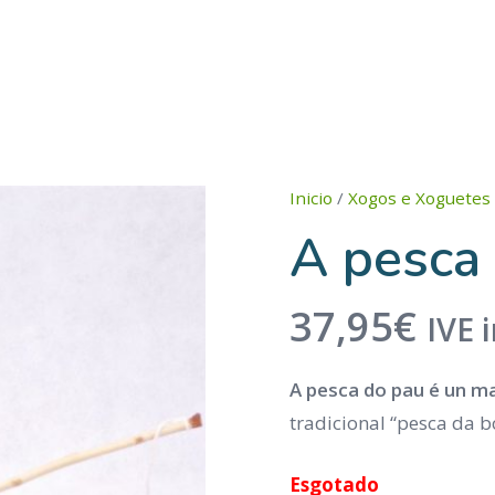
Inicio
/
Xogos e Xoguetes
A pesca
37,95
€
IVE i
A pesca do pau é un m
tradicional “pesca da bo
Esgotado