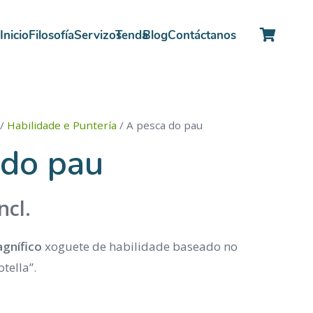
Inicio
Filosofía
Servizos
Tenda
Blog
Contáctanos
/
Habilidade e Puntería
/ A pesca do pau
 do pau
ncl.
agnífico
xoguete de habilidade baseado no
tella”.