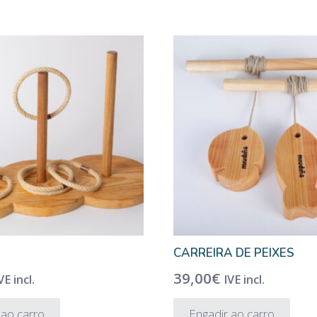
CARREIRA DE PEIXES
39,00
€
VE incl.
IVE incl.
 ao carro
Engadir ao carro