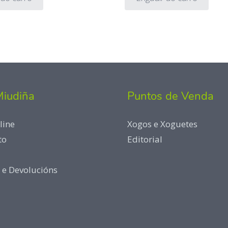
Miudiña
Puntos de Venda
line
Xogos e Xoguetes
to
Editorial
 e Devolucións