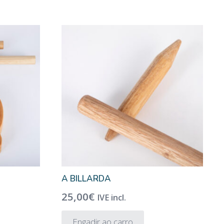
A BILLARDA
25,00
€
IVE incl.
Engadir ao carro