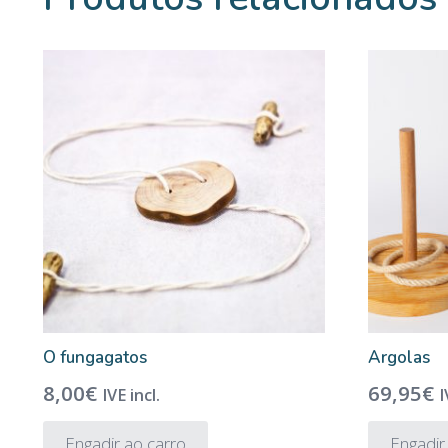
O fungagatos
Argolas
8,00
€
69,95
€
IVE incl.
I
Engadir ao carro
Engadir