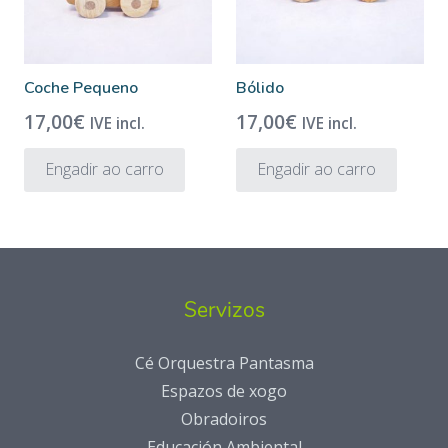
Coche Pequeno
Bólido
17,00
€
17,00
€
IVE incl.
IVE incl.
Engadir ao carro
Engadir ao carro
Servizos
Cé Orquestra Pantasma
Espazos de xogo
Obradoiros
Educación Ambiental