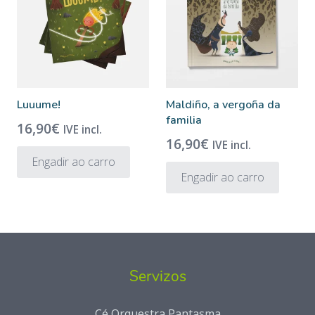
Luuume!
Maldiño, a vergoña da
familia
16,90
€
IVE incl.
16,90
€
IVE incl.
Engadir ao carro
Engadir ao carro
Servizos
Cé Orquestra Pantasma