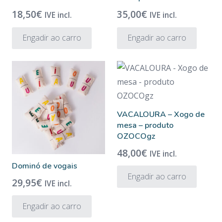
18,50
€
35,00
€
IVE incl.
IVE incl.
Engadir ao carro
Engadir ao carro
VACALOURA – Xogo de
mesa – produto
OZOCOgz
48,00
€
IVE incl.
Dominó de vogais
Engadir ao carro
29,95
€
IVE incl.
Engadir ao carro