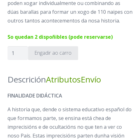
poden xogar individualmente ou combinando as
dúas barallas para formar un xogo de 110 naipes con
outros tantos acontecementos da nosa historia.
So quedan 2 dispoñibles (pode reservarse)
MÁIS
Engadir ao carro
(+)
GALIZA
no
Descrición
Atributos
Envío
TEMPO
-
FINALIDADE DIDÁCTICA
Naipes
A historia que, dende o sistema educativo español do
Historia
que formamos parte, se ensina está chea de
da
imprecisións e de ocultacións no que ten a ver co
Galiza
noso País. Estas imprecisións parten dunha visión
cantidade