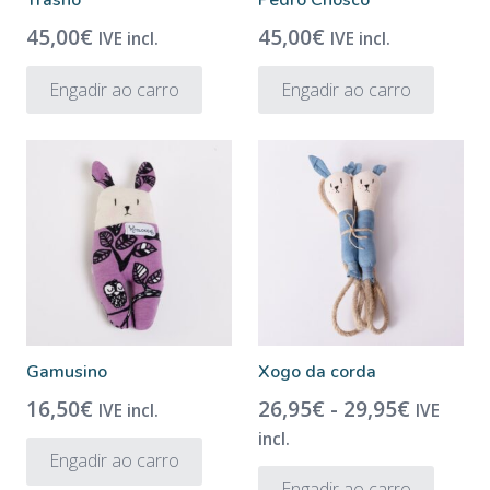
Trasno
Pedro Chosco
45,00
€
45,00
€
IVE incl.
IVE incl.
Engadir ao carro
Engadir ao carro
Gamusino
Xogo da corda
Rango
16,50
€
26,95
€
-
29,95
€
IVE incl.
IVE
de
incl.
Engadir ao carro
prezos:
Este
Engadir ao carro