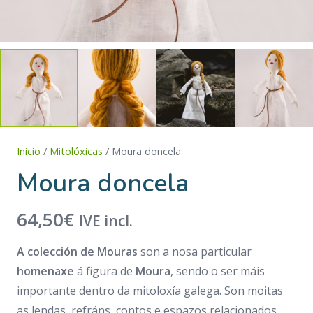
Inicio
/
Mitolóxicas
/ Moura doncela
Moura doncela
64,50
€
IVE incl.
A colección de Mouras
son a nosa particular
homenaxe
á figura de
Moura
, sendo o ser máis
importante dentro da mitoloxía galega. Son moitas
as lendas, refráns, contos e espazos relacionados