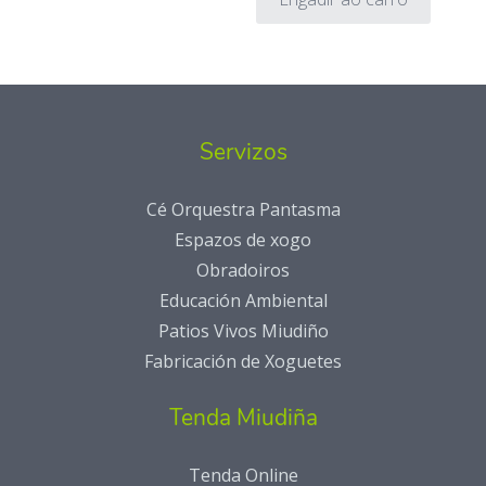
desde
prod
26,95€
ten
ata
múlti
29,95€
varia
As
Servizos
opció
póde
Cé Orquestra Pantasma
elixir
Espazos de xogo
na
Obradoiros
páxin
Educación Ambiental
de
Patios Vivos Miudiño
prod
Fabricación de Xoguetes
Tenda Miudiña
Tenda Online