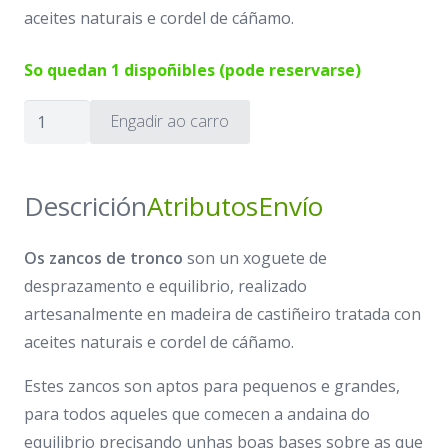
aceites naturais e cordel de cáñamo.
So quedan 1 dispoñibles (pode reservarse)
Zancos
Engadir ao carro
de
tronco
cantidade
Descrición
Atributos
Envío
Os zancos de tronco
son un xoguete de
desprazamento e equilibrio, realizado
artesanalmente en madeira de castiñeiro tratada con
aceites naturais e cordel de cáñamo.
Estes zancos son aptos para pequenos e grandes,
para todos aqueles que comecen a andaina do
equilibrio precisando unhas boas bases sobre as que