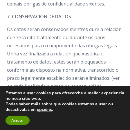
demais obrigas de confidencialidade vixentes.
7. CONSERVACIÓN DE DATOS
Os datos serán conservados mentres dure a relación
que xera dito tratamento ou durante os anos
necesarios para o cumprimento das obrigas legais.
Unha vez finalizada a relación que xustifica o
tratamento de datos, estes serán bloqueados
conforme ao disposto na normativa, transcorrido o
prazo legalmente establecido serán eliminados. (ver
en cada finalidade o prazo de conservación).
Estamos a usar cookies para ofrecerche a mellor experiencia
no noso sitio web.
8. COMUNICACIÓN DE DATOS
Podes saber máis sobre que cookies estamos a usar ou
desactivalas en
opcións
.
Os datos no serán cedidos a terceiros sen previo
aviso, salvo nos casos nos que exista obriga legal.
Aceptar
DOCUMENTO DE TRATAMENTO DE DATOS
|